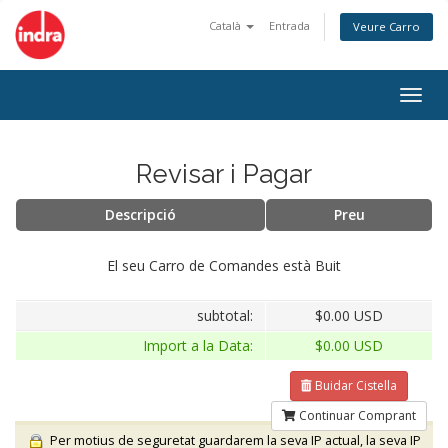
Català
Entrada
Veure Carro
Togg
navig
Revisar i Pagar
Descripció
Preu
El seu Carro de Comandes està Buit
subtotal:
$0.00 USD
Import a la Data:
$0.00 USD
Buidar Cistella
Continuar Comprant
Per motius de seguretat guardarem la seva IP actual, la seva IP