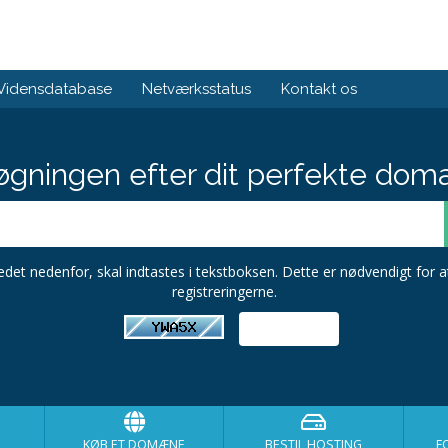
Vidensdatabase
Netværksstatus
Kontakt os
gningen efter dit perfekte dom
ledet nedenfor, skal indtastes i tekstboksen. Dette er nødvendigt for a
registreringerne.
KØB ET DOMÆNE
BESTIL HOSTING
F