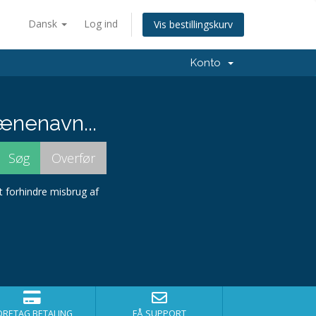
Dansk
Log ind
Vis bestillingskurv
Konto
ænenavn...
t forhindre misbrug af
ORETAG BETALING
FÅ SUPPORT