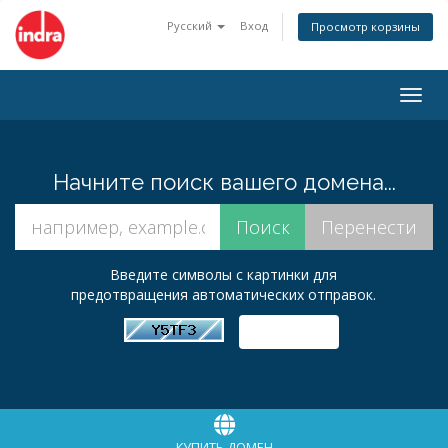
Русский
Вход
Просмотр корзины
Togg
navig
Начните поиск вашего домена...
Введите символы с картинки для
предотвращения автоматических отправок.
КУПИТЬ ДОМЕН